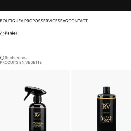
Passer au contenu
BOUTIQUE
À PROPOS
SERVICES
FAQ
CONTACT
Panier
Recherche...
PRODUITS EN VEDETTE