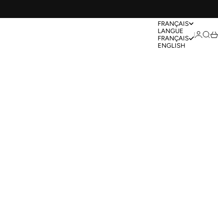
FRANÇAIS
LANGUE
Conne
Rec
Pa
FRANÇAIS
ENGLISH