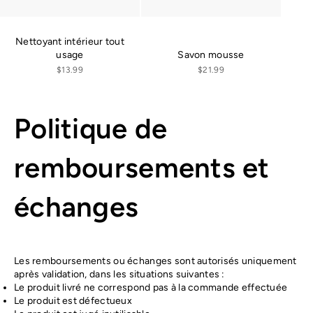
Nettoyant intérieur tout
Savon mousse
usage
Prix de vente
Prix de vente
$21.99
$13.99
Politique de
remboursements et
échanges
Les remboursements ou échanges sont autorisés uniquement
après validation, dans les situations suivantes :
Le produit livré ne correspond pas à la commande effectuée
Le produit est défectueux